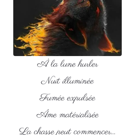
À la lune hurler
Nuit illuminée
Fumée expulsée
Âme matérialisée
La chasse peut commencer…