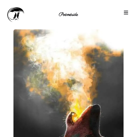
Poèméride