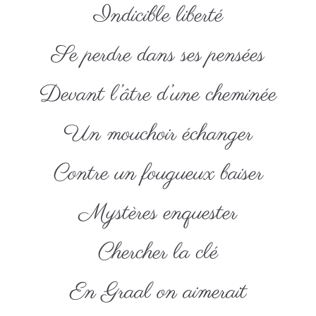
Indicible liberté
Se perdre dans ses pensées
Devant l’âtre d’une cheminée
Un mouchoir échanger
Contre un fougueux baiser
Mystères enquester
Chercher la clé
En Graal on aimerait