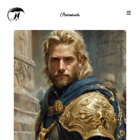
Poèméride