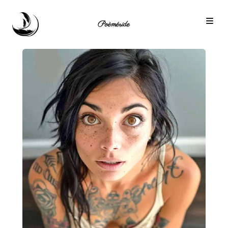
Poèméride