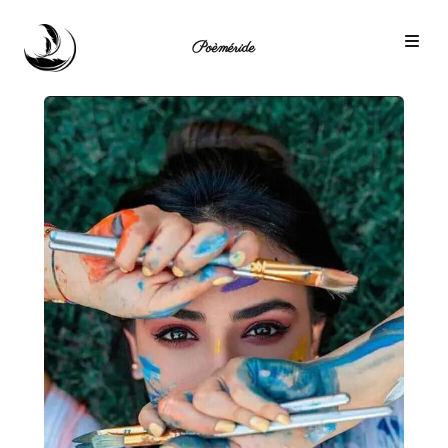
Poèméride