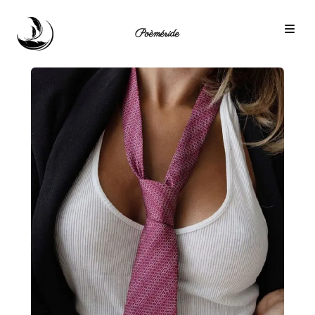
Poèméride