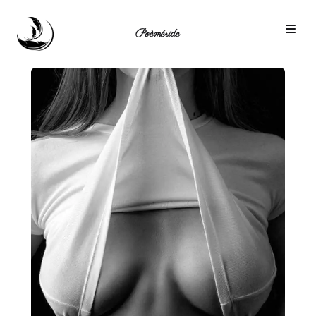
Poèméride