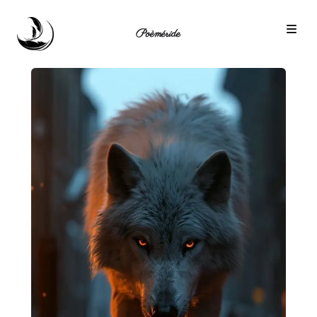
Poèméride